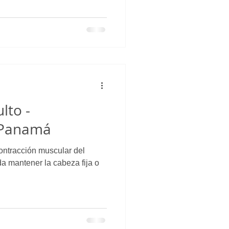
lto -
n Panamá
 contracción muscular del
a mantener la cabeza fija o