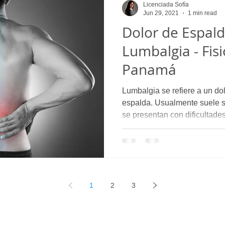
Licenciada Sofía
Jun 29, 2021
1 min read
Dolor de Espald
Lumbalgia - Fis
Panamá
Lumbalgia se refiere a un dol
espalda. Usualmente suele 
se presentan con dificultades
1
2
3