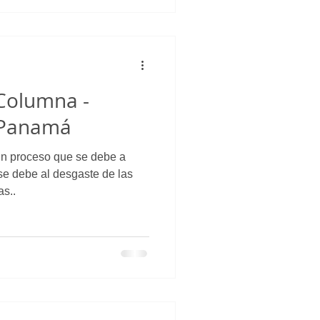
 Columna -
n Panamá
un proceso que se debe a
se debe al desgaste de las
as..