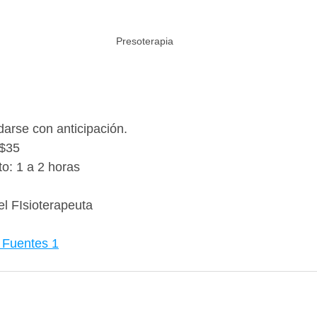
Presoterapia
arse con anticipación. 
 $35
o: 1 a 2 horas
el FIsioterapeuta
a Fuentes 1