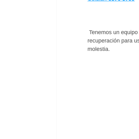
 Tenemos un equipo de profesionales lo cuales diagnostican, determinan tiempo de 
recuperación para us
molestia. 