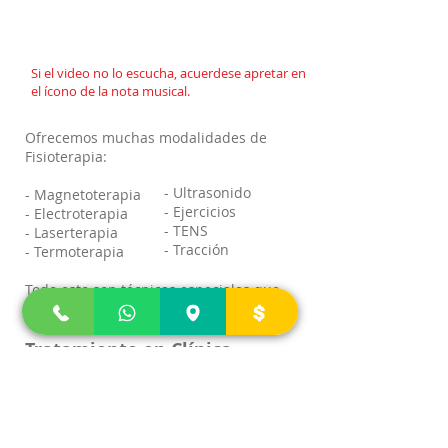
Si el video no lo escucha, acuerdese apretar en
el ícono de la nota musical.
Ofrecemos muchas modalidades de
Fisioterapia:
- Ultrasonido
- Magnetoterapia
- Ejercicios
- Electroterapia
- TENS
- Laserterapia
- Tracción
- Termoterapia
Todo esto son técnicas especiales que
ayudan con el proceso de recuperación.
Tratamiento en Clínica
Precio:
$35
por terapia
Tiempo: 1 hora mínimo
Días de Atención: De Lunes a Sábado